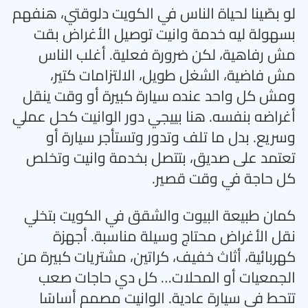
لو بصّينا لحياة الناس في الكويت دلوقتي، هنفهم
بسهولة ليه خدمة وانيت توصيل الأغراض بقت
مش رفاهية، لكن ضرورة فعلية. أغلب الناس
مش فاضية، الشغل طويل، الالتزامات كتير،
ومش كل واحد عنده سيارة كبيرة أو وقت ينقل
أغراضه بنفسه. هنا بييجي دور الوانيت كحل عملي
وسريع. بدل ما تلف وتدور وتستأجر سيارة أو
تعتمد على صديق، بتتصل بخدمة وانيت وتخلص
كل حاجة في وقت قصير
.
كمان طبيعة البيوت والشقق في الكويت بتخلي
نقل الأغراض محتاج وسيلة مناسبة. أجهزة
كهربائية، أثاث خفيف، كراتين، مشتريات كبيرة من
الجمعيات أو المحلات… كل دي حاجات صعب
تتحط في سيارة عادية. الوانيت مصمم أساسًا