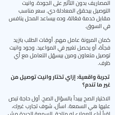
المصاريف بدون التأثير على الجودة. وانيت
التوصيل بيحقق المعادلة دي. سعر مناسب
مقابل خدمة فعّالة، وده بيساعد المحل ينافس
في السوق
.
كمان المرونة عامل مهم. أوقات الطلب بتزيد
فجأة، أو يحصل تغيير في المواعيد. وجود وانيت
توصيل متعاون ومرن بيسهّل التعامل مع أي
ظرف
.
تجربة واقعية: إزاي تختار وانيت توصيل من
غير ما تندم؟
الاختيار الصح بيبدأ بالسؤال الصح. أول حاجة تبص
عليها هي السمعة. اسأل، شوف تجارب غيرك،
اقرأ آراء العملاء لو متاحة. السمعة الجيدة مش