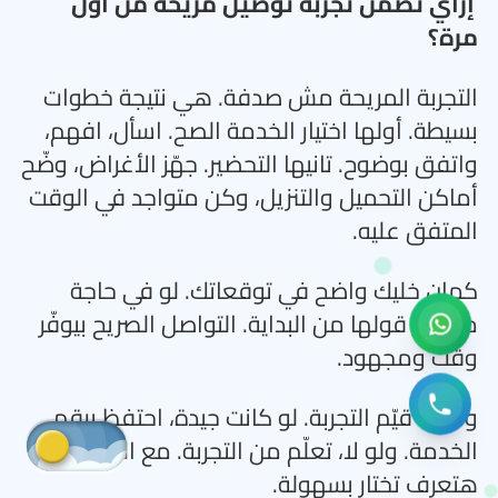
إزاي تضمن تجربة توصيل مريحة من أول
مرة؟
التجربة المريحة مش صدفة. هي نتيجة خطوات
بسيطة. أولها اختيار الخدمة الصح. اسأل، افهم،
واتفق بوضوح. تانيها التحضير. جهّز الأغراض، وضّح
أماكن التحميل والتنزيل، وكن متواجد في الوقت
المتفق عليه
.
كمان خليك واضح في توقعاتك. لو في حاجة
مهمة، قولها من البداية. التواصل الصريح بيوفّر
وقت ومجهود
.
وأخيرًا، قيّم التجربة. لو كانت جيدة، احتفظ برقم
الخدمة. ولو لا، تعلّم من التجربة. مع الوقت،
هتعرف تختار بسهولة
.