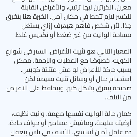
معين، الكراتين ليها ترتيب، والأغراض القابلة
للكسر لازم تتحط في مكان آمن. الخبرة هنا بتفرق
جدًا، لأن شخص فاهم هيعرف إزاي يستغل
مساحة الوانيت من غير ضغط أو تكديس غلط
.
المعيار التاني هو تثبيت الأغراض. السير في شوارع
الكويت، خصوصًا مع المطبات والزحمة، ممكن
يسبب حركة للأغراض لو مش متثبتة كويس.
استخدام حبال أو وسائل تثبيت بسيطة لكن
صحيحة بيفرق بشكل كبير، وبيحافظ على الأغراض
من التلف
.
كمان حالة الوانيت نفسها مهمة. وانيت نظيف،
أرضيته سليمة، ومافيش مسامير أو حواف حادة،
ده عامل أمان أساسي. للأسف في ناس بتغفل