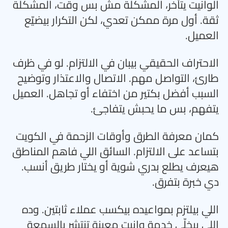
الوانيت يتأخر، المشكلة مش بس وقت، المشكلة
ثقة. أول مرة ممكن تعدي، لكن التكرار بيضيّع
العميل
.
الاحتراف الحقيقي بيبان في الالتزام. لو في ظرف
طارئ، التواصل مهم. الاتصال والاعتذار وتوضيح
السبب أفضل بكتير من اختفاء أو تجاهل. العميل
يتفهم، بس ما يحبش يتفاجئ
.
كمان معرفة الطرق وأوقات الزحمة في الكويت
بتساعد على الالتزام. السائق اللي فاهم المناطق
هيعرف يطلع بدري شوية أو يختار طريق أنسب.
دي خبرة بتفرق
.
اللي بيلتزم بمواعيده بيكسب عملاء ثابتين. وده
اللي بيخلّي خدمة وانيت معينة تنتشر بالسمعة