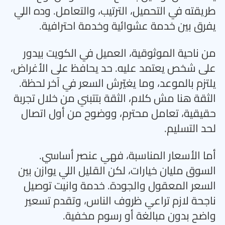
طريقته في التحميل، الترتيب، والتعامل. وده اللي
يفرق بين خدمة عشوائية وخدمة احترافية
.
من ناحية الموثوقية، العميل في الكويت بيدور
على شخص يعتمد عليه. حد يحافظ على الأغراض،
يلتزم بالموعد، وما يغيّرش السعر في آخر لحظة.
الثقة هنا مش كلام، الثقة بتتبني من خلال تجربة
حقيقية، تعامل محترم، ووضوح من أول اتصال
لحد التسليم
.
أما الأسعار المناسبة، فهي عنصر أساسي.
السوق مليان خيارات، لكن القليل اللي يوازن بين
السعر المعقول والجودة. خدمة وانيت توصيل
ناجحة لازم تراعي ظروف الناس، وتقدم تسعير
واضح بدون مبالغة أو رسوم مخفية
.