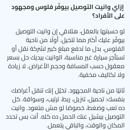
إزاي وانيت التوصيل بيوفّر فلوس ومجهود
على الأفراد؟
لو حسبتها بالعقل، هتلاقي إن وانيت التوصيل
بيوفّر عليك أكتر مما تتخيل. أولًا من ناحية
الفلوس، بدل ما تدفع مبلغ كبير لشركة نقل أو
تستأجر سيارة غير مناسبة، الوانيت بيديك حل بسعر
معقول حسب المسافة وحجم الأغراض. لا زيادة
ولا تكاليف مخفية
.
ثانيًا من ناحية المجهود. تخيّل إنك تنقل أغراضك
بنفسك: تحميل، تنزيل، ربط، ترتيب، وسواقة. كل
ده تعب وضغط، خصوصًا لو مش متعود. وانيت
التوصيل بيشيل عنك الحمل ده كله. أنت بس تحدد
المكان والوقت، والباقي يتعمل
.