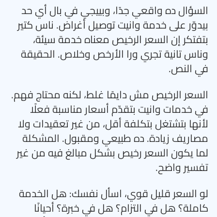
السؤال ده واقعي جدًا، وبييجي في بال أي حد
بيدوّر على خدمة وانيت توصيل أغراض. ناس كتير
بتفتكر إن السعر الرخيص معناه خدمة سيئة،
وناس تانية تجري ورا الأرخص وخلاص. الحقيقة
في النص
.
السعر الرخيص مش دايمًا غلط، لكنه محتاج فهم.
في خدمات وانيت بتقدّم أسعار مناسبة فعلًا
لأنها بتشتغل بتكلفة أقل، من غير تعقيدات ولا
مصاريف زيادة. ده طبيعي ومقبول. المشكلة
لما يكون السعر رخيص بشكل مبالغ فيه من غير
تفسير واضح
.
لو السعر قليل قوي، اسأل نفسك: هل الخدمة
كاملة؟ هل في التزام؟ هل في خبرة؟ أحيانًا