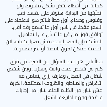
كفاية. في أخطاء بتتكرر بشكل ملحوظ، ولو
اتجنّبتها من البداية، هتوفر على نفسك تعب
وفلوس وصداع. أول خطأ شائع هو الاعتماد على
السعر فقط. في ناس أول ما تسمع رقم أقل،
توافق فورًا من غير ما تسأل عن التفاصيل.
المشكلة إن السعر لوحده مش معيار كفاية، لأن
الخدمة ممكن تكون ناقصة أو غير مضمونة
.
خطأ تاني هو عدم السؤال عن الخبرة. في فرق
كبير بين شخص عنده وانيت وبيجرّب، وبين شخص
شغال في المجال وعارف إزاي يتعامل مع
الأغراض والمناطق والظروف المختلفة. الخبرة
مش بتبان من الكلام الحلو، بتبان من إجابات
واضحة وفهم لطبيعة الشغل
.