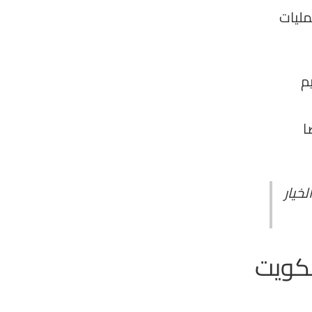
مليات
م
ا
خيار
لكويت