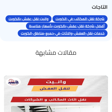
التاجات
شركة-نقل-المكاتب-في-الكويت
وانيت-نقل-عفش-بالكويت
أفضل-شركة-نقل-عفش-بالكويت-بأسعار-مناسبة
خدمات-نقل-العفش-والاثاث-في-جميع-مناطق-الكويت
مقالات مشابهة