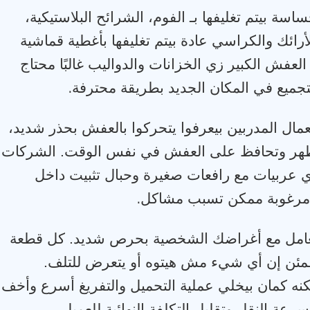
حساسة بيتم تغليفها بـ الفوم، الشرائح البلاستيكية،
أرائك والكراسي عادة بيتم تغليفها بأغطية قماشية
العفش الكبير زي الخزانات والدواليب غالبًا محتاج
.
لتجميع في المكان الجديد بطريقة محترفة
لعمال المدربين بيعرفوا يتحركوا بالعفش بحذر شديد،
الظهر وتحافظ على العفش في نفس الوقت. الشركات
ي عربيات مع رافعات صغيرة وحبال تثبيت داخل
.
ر مرغوبة ممكن تسبب مشاكل
بتتعامل مع أغراضك الشخصية بحرص شديد. كل قطعة
طمئن إن أي شيء مش هيتوه أو يتعرض للتلف.
نه كمان بيخلي عملية التحميل والتفريغ أسرع وأخف
.
ة النقل وتقليل التكلفة النهائية للعميل