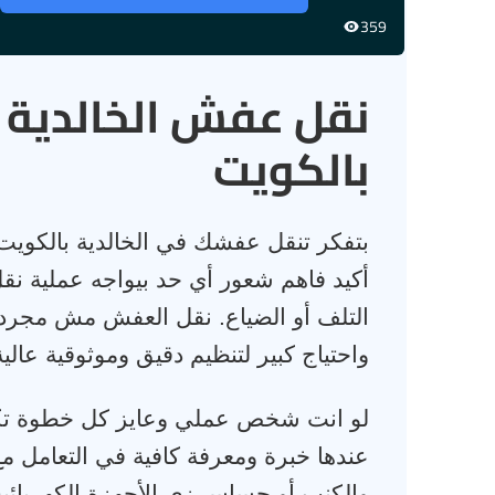
359
نقل عفش الخالدية 
بالكويت
بتفكر تنقل عفشك في الخالدية بالكو
أكيد فاهم شعور أي حد بيواجه عملية نق
التلف أو الضياع. نقل العفش مش مجرد
واحتياج كبير لتنظيم دقيق وموثوقية عالية
لو انت شخص عملي وعايز كل خطوة تكون
عندها خبرة ومعرفة كافية في التعامل مع
والكنب أو حساس زي الأجهزة الكهربائية 