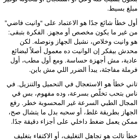
.
مبلغ بسيط
أول خطأ شائع جدًا هو الاعتماد على “وانيت فاضي”
من غير ما يكون مخصص أو مجهز. الفكرة بتبقى:
هو وانيت وخلاص، نشيل الجهاز ونوصله. لكن
محدش بيفكر إن الوانيت ده معمول أصلاً لبضائع
عادية، مش أجهزة حساسة. ومع أول مطب، أول
.
فرملة مفاجئة، يبدأ الضرر اللي مش باين
تاني خطأ هو الاستعجال في التحميل والتنزيل. في
ناس بتحب تخلّص بسرعة، وده مفهوم، بس في
المجال الطبي السرعة غير المحسوبة خطر. رفع
الجهاز بطريقة غلط، أو سحبه بدل ما يتشال صح،
.
ممكن يعمل ضغط داخلي على أجزاء دقيقة جدًا
خطأ تالت هو تجاهل التغليف، أو الاكتفاء بتغليف