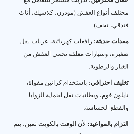
عمال محترفين
:
تدريب مستمر للتعامل مع
مختلف أنواع العفش (مودرن، كلاسيك، أثاث
فندقي، تحف)
.
معدات حديثة
:
رافعات كهربائية، عربات نقل
صغيرة، وسيارات مغلقة تحمي العفش من
الغبار والرطوبة
.
تغليف احترافي
:
باستخدام كراتين مقواة،
نايلون فوم، وبطانيات نقل لحماية الزوايا
والقطع الحساسة
.
التزام بالمواعيد
:
لأن الوقت بالكويت ثمين، يتم